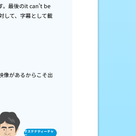
it can’t be
に対して、字幕として載
映像があるからこそ出
サステナティーチャ
ー