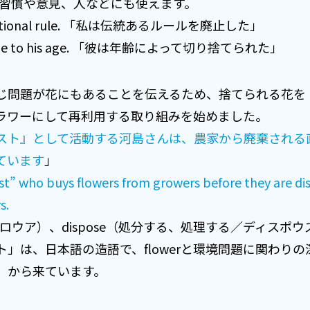
にも、習慣や意見、人などにも使えます。
 traditional rule. 「私は伝統あるルールを廃止した」
d due to his age. 「彼は年齢によって切り捨てられた」
じ問題が花にもあることを伝えるため、捨てられる花を
ラワーにして再利用する取り組みを始めました。
スト』として活動する河島さんは、農家から廃棄される
ています
」
ist” who buys flowers from growers before they are d
s.
グロウア）、dispose（処分する、処理する／ディスポウ
」は、日本語の造語で、flowerと環境問題に関わりの深い
）から来ています。