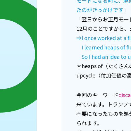
モードになる時に、廃
たのがきっかけです
」
「翌日からお正月モー
12月のことですから、シン
⇒I once worked at a f
I learned heaps of flo
So I had an idea to u
＊heaps of（たく
upcycle（付加価
今回のキーワード
disca
来ています。トランプ
不要になったものを処
られます。