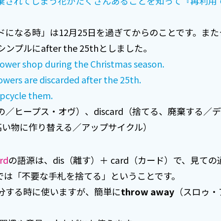
棄されてしまう花がたくさんあることを知って『再利用
ドになる時」は12月25日を過ぎてからのことです。ま
プルにafter the 25thとしました。
lower shop during the Christmas season.
wers are discarded after the 25th.
pcycle them.
さんの／ヒープス・オヴ）、discard（捨てる、廃棄する
値の高い物に作り替える／アップサイクル）
rd
の語源は、dis（離す）＋ card（カード）で、見て
では「不要な手札を捨てる」ということです。
分する時に使いますが、簡単に
throw away
（スロゥ・