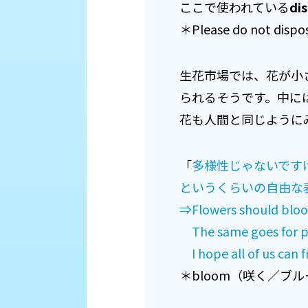
ここで使われている
di
＊Please do not d
生花市場では、花が小
られるそうです。中に
花も人間と同じように
「
多様性じゃないです
というくらいの自由な
⇒Flowers should bloom
The same goes for p
I hope all of us can f
＊bloom（咲く／ブ