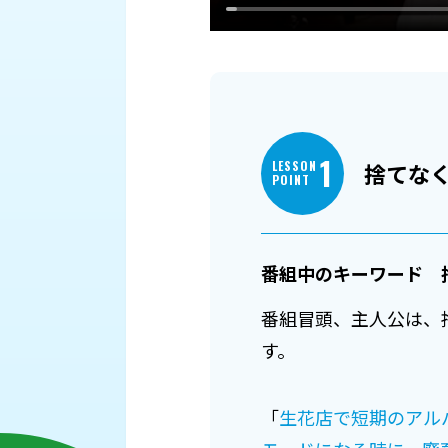
1
LESSON
捨てな
POINT
番組中のキーワード 捨て
番組冒頭、主人公は、
す。
「
生花店で短期のアル