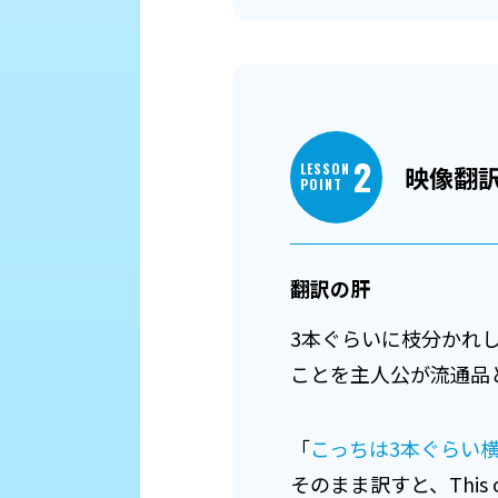
2
LESSON
映像翻
POINT
翻訳の肝
3本ぐらいに枝分かれ
ことを主人公が流通品
「
こっちは3本ぐらい
そのまま訳すと、This one bra