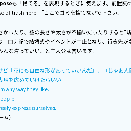
spose
も「捨てる」を表現するときに使えます。前置詞o
ispose of trash here. 「ここでゴミを捨てないで下さい」
さかったり、茎の長さや太さが不揃いだったりすると“規
はコロナ禍で結婚式やイベントが中止となり、行き先が
みんな違っていい、と主人公は言います。
けど『花にも自由な形があっていいんだ』、『じゃあ人
表現を広めていけたらいい
」
 any way they like.
eople.
reely express ourselves.
ルーム）