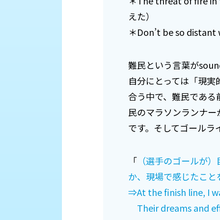
＊The threat of f
えた）
＊Don’t be so d
難民という言葉がsou
自分にとっては「現実
合う中で、難民である
民のマラソンランナー
です。そしてゴールラ
「
（選手のゴールが）
か、現場で感じたこと
⇒At the finish line, I 
Their dreams and eff