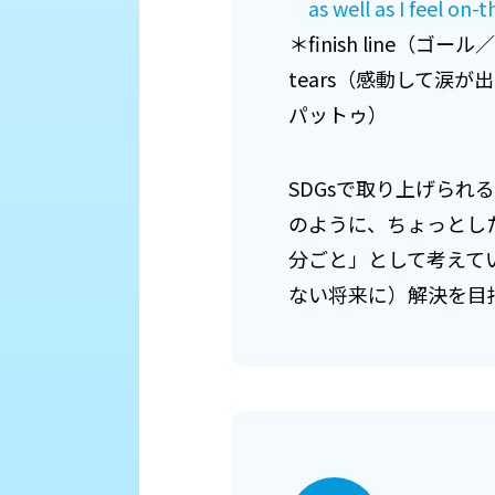
as well as I feel on-t
＊finish line（
tears（感動して涙が
パットゥ）
SDGsで取り上げら
のように、ちょっとし
分ごと」として考えて
ない将来に）解決を目