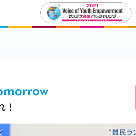
Tomorrow
れ！