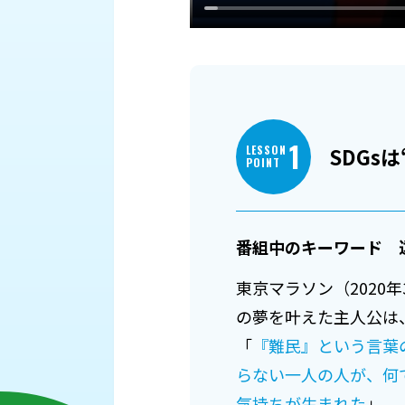
1
LESSON
SDGs
POINT
番組中のキーワード 遠く
東京マラソン（202
の夢を叶えた主人公は
「
『難民』という言葉
らない一人の人が、何
気持ちが生まれた
」