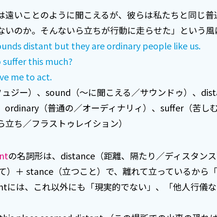
は遠いことのように聞こえるが、彼らは私たちと同じ普
ないのか。そんないら立ちが行動に走らせた」という風
nds distant but they are ordinary people like us.
suffer this much?
e me to act.
レフュジー）、sound（～に聞こえる／サウンドゥ）、dis
rdinary（普通の／オーディナリィ）、suffer（苦
失望、いら立ち／フラストゥレイション）
nt
の名詞形は、distance（距離、隔たり／ディスタンス）
れて）＋ stance（立つこと）で、離れて立っているか
tantには、これ以外にも「現実的でない」、「他人行儀