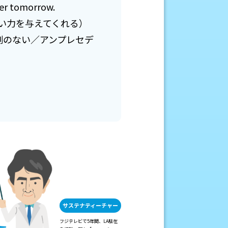
ter tomorrow.
い力を与えてくれる）
（前例のない／アンプレセデ
サステナティーチャー
フジテレビで5年間、LA駐在