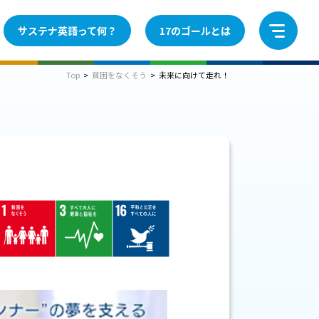
サステナ英語って何？
17のゴールとは
Top
>
貧困をなくそう
>
未来に向けて走れ！