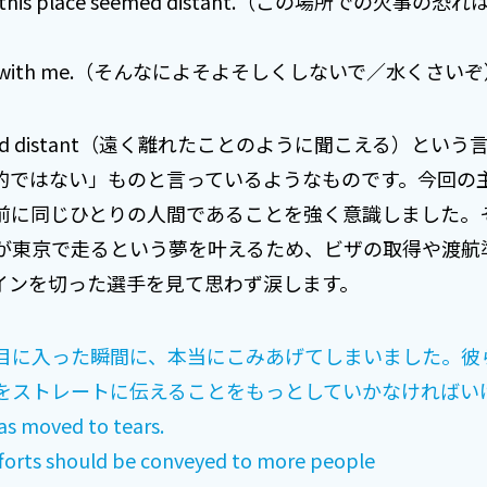
ire in this place seemed distant.（この場所で
istant with me.（そんなによそよそしくしないで／水くさい
nd distant（遠く離れたことのように聞こえる）とい
的ではない」ものと言っているようなものです。今回の
前に同じひとりの人間であることを強く意識しました。
が東京で走るという夢を叶えるため、ビザの取得や渡航
インを切った選手を見て思わず涙します。
目に入った瞬間に、本当にこみあげてしまいました。彼
をストレートに伝えることをもっとしていかなければい
was moved to tears.
orts should be conveyed to more people